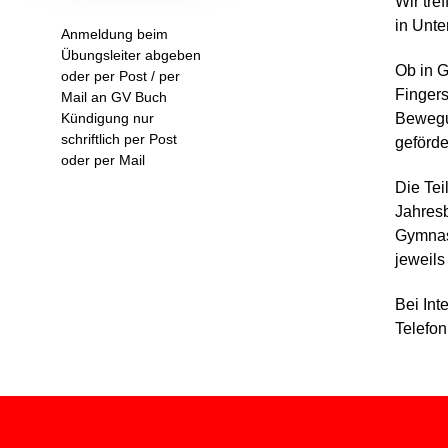
Wir tre
in Unte
Anmeldung beim
Übungsleiter abgeben
Ob in G
oder per Post / per
Fingers
Mail an GV Buch
Kündigung nur
Bewegu
schriftlich per Post
geförde
oder per Mail
Die Tei
Jahresb
Gymnast
jeweils
Bei Int
Telefo