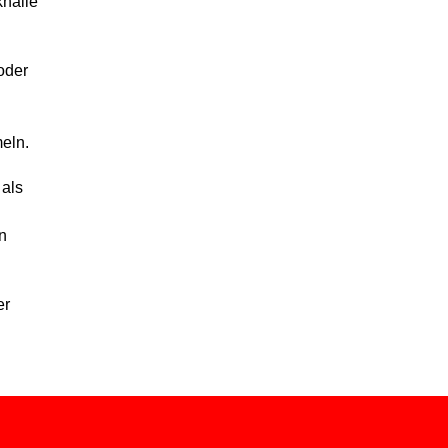
khalle
oder
meln.
 als
on
er