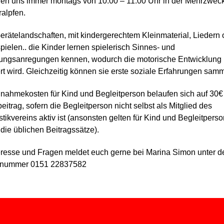
ffen uns immer montags von 10.00 – 11.00 Uhr in der Mehrzwec
ralpfen.
erätelandschaften, mit kindergerechtem Kleinmaterial, Liedern 
pielen.. die Kinder lernen spielerisch Sinnes- und
ngsanregungen kennen, wodurch die motorische Entwicklung
rt wird. Gleichzeitig können sie erste soziale Erfahrungen sam
lnahmekosten für Kind und Begleitperson belaufen sich auf 30€
eitrag, sofern die Begleitperson nicht selbst als Mitglied des
ikvereins aktiv ist (ansonsten gelten für Kind und Begleitpers
 die üblichen Beitragssätze).
eresse und Fragen meldet euch gerne bei Marina Simon unter d
nnummer 0151 22837582