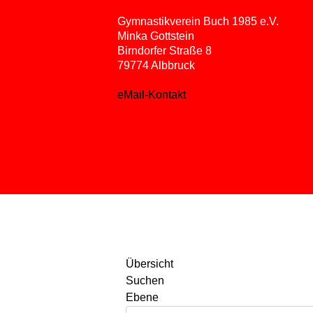
Gymnastikverein Buch 1985 e.V.
Minka Gottstein
Birndorfer Straße 8
79774 Albbruck
eMail-Kontakt
Übersicht
Suchen
Ebene