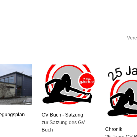
Vere
legungsplan
GV Buch - Satzung
zur Satzung des GV
Chronik
Buch
25-Jahre GV 