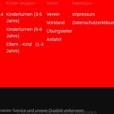
n
Kinder Gruppen
Verein
Impressum
14
Kinderturnen (3-5
Verein
Impressum
Jahre)
Vorstand
Datenschutzerkläru
Kinderturnen (6-8
Übungsleiter
Jahre)
Anfahrt
Eltern - Kind (1-3
Jahre)
nseren Service und unsere Qualität verbessern.
© 2019 von
HPMK
. Alle Rechte vorbehalten.