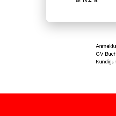
bis 18 Jahre
Anmeldun
GV Buc
Kündigun